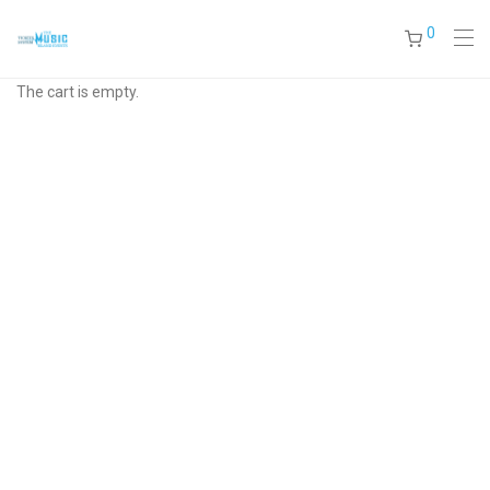
0
The cart is empty.